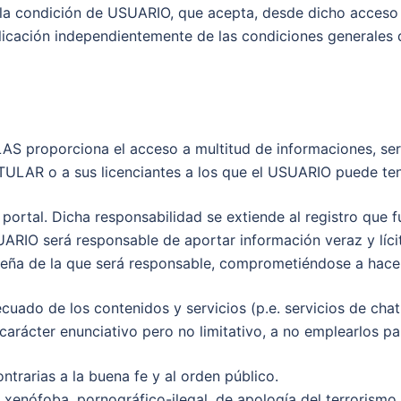
 la condición de USUARIO, que acepta, desde dicho acceso 
plicación independientemente de las condiciones generales 
oporciona el acceso a multitud de informaciones, servic
ITULAR o a sus licenciantes a los que el USUARIO puede te
l portal. Dicha responsabilidad se extiende al registro que
SUARIO será responsable de aportar información veraz y líci
ña de la que será responsable, comprometiéndose a hacer u
do de los contenidos y servicios (p.e. servicios de chat,
arácter enunciativo pero no limitativo, a no emplearlos pa
contrarias a la buena fe y al orden público.
 xenófoba, pornográfico-ilegal, de apología del terrorismo